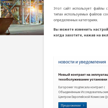
Этот сайт использует файлы 
типах используемых файлов coo
определенных категориях.
Вы можете изменить настройк
когда захотите, нажав на вк
новости и уведомления
Новый контракт на экплуата
техобслуживание установки
третьего поколения в Испре 
Europower подписала контракт с
Объединённым Исследовательски
Центром Европейской Комиссии (Jo
Reseach Centre European Commisi
Продолжение
эксплуатацию и техобслуживание 