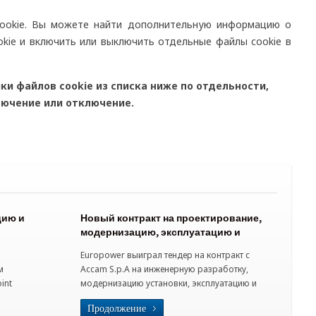
cookie. Вы можете найти дополнительную информацию о
kie и включить или выключить отдельные файлы cookie в
и файлов cookie из списка ниже по отдельности,
лючение или отключение.
цию и
Новый контракт на проектирование,
модернизацию, эксплуатацию и
(Варезе)
техобслуживание установки
Europower выиграл тендер на контракт с
инсинератора в Бусто-Арсицио
м
Accam S.p.A на инженерную разработку,
int
модернизацию установки, эксплуатацию и
on), на
техобслуживание Инсинератора в Бусто
Продолжение
установки
Арсицио […]