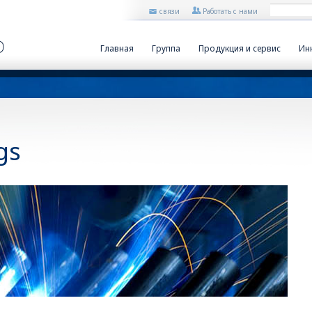
связи
Работать с нами
Главная
Группа
Продукция и сервис
Ин
gs